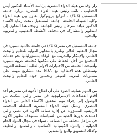
زار وفد من هيئة الدواء المصرية برئاسة الأستاذ الدكتور أيمن
الخطيب ، نائب رئيس هيئة الدواء المصرية بزيارة جامعة
المستقبل (FUE) ، لتوقيع بروتوكول تعاون بين هيئة الدواء
وكلية الصيدلة الجامعة - جامعة المستقبل ، تحت رعاية الأستاذ
الدكتور عبادة سرحان رئيس الجامعة. ويهدف هذا التعاون إلى
للتطوير والمشاركة في مختلف الأنشطة التعليمية والتدريبية
والبحثية.
جامعة المستقبل في مصر (FUE) هي جامعة عالمية متميزة في
مجال التعليم العالي وتلتزم بالمعايير الدولية للتعليم والبحث
العلمي والابتكار والتدريب مع الوفاء بمسؤولياتها نحو خدمات
المجتمع من أجل الحفاظ على مكانتها كجامعة عربية متميزة
وأصبحت الجامعة من الاختيارات الأولى لطلبة المنطقة العربية.
وستطلق هذه الاتفاقية مع EDA عدة مشاريع مهمة على
مستويات التدريب الصيفي وتحسين جودة التعليم والبحث
العلمي.
من المهم تسليط الضوء على أن قطاع الأدوية في مصر هو أحد
أقدم القطاعات الإستراتيجية في مصر والتي تمكنت من
الوصول إلى إجراء مهم لتحقيق الاكتفاء الذاتي من الدواء
المصري. وتمثل هيئة الدواء المصرية السلطة المختصة
الرئيسية المسؤولة عن إدارة صناعة الأدوية في مصر، والتي
اعتمدت بدورها العديد من السياسات تستهدف تطوير الأدوية
في مراحل مختلفة من الصناعة ، سواء في مجال المواد الخام
الدوائية ، والمواد الكيميائية الأساسية ، والتصنيع. والتغليف
وكذلك للتسويق والبيع والتصدير.