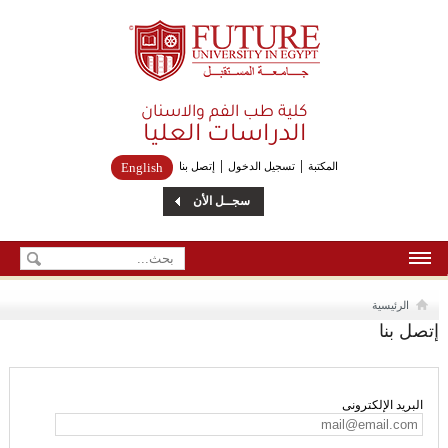
Future University
كلية طب الفم والاسنان
الدراسات العليا
المكتبة
تسجيل الدخول
إتصل بنا
English
سجــل الأن
الرئيسية
الرئيسية
إتصل بنا
من نحن
إتصل بنا
البريد الإلكترونى